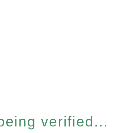
eing verified...